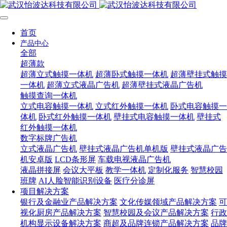
首页
产品中心
全部
超薄款
超薄立式触摸一体机
超薄卧式触摸一体机
超薄壁挂式触摸
一体机
超薄立式液晶广告机
超薄壁挂式液晶广告机
触摸查询一体机
立式电容触摸一体机
立式红外触摸一体机
卧式电容触摸一
体机
卧式红外触摸一体机
壁挂式电容触摸一体机
壁挂式
红外触摸一体机
数字标牌广告机
立式液晶广告机
壁挂式液晶广告机单机版
壁挂式液晶广告
机安卓版
LCD条形屏
车载电视液晶广告机
液晶拼接屏
会议大平板
教学一体机
定制化服务
智慧校园
班牌
AI人脸智能识别设备
医疗分诊屏
项目解决方案
银行及金融业产品解决方案
文化传媒领域产品解决方案
可
视化厨房产品解决方案
智慧校园及会议产品解决方案
行政
机构显示设备解决方案
商超及品牌连锁产品解决方案
品牌