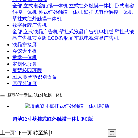
全部
立式电容触摸一体机
立式红外触摸一体机
卧式电容
触摸一体机
卧式红外触摸一体机
壁挂式电容触摸一体机
壁挂式红外触摸一体机
数字标牌广告机
全部
立式液晶广告机
壁挂式液晶广告机单机版
壁挂式液
晶广告机安卓版
LCD条形屏
车载电视液晶广告机
液晶拼接屏
会议大平板
教学一体机
定制化服务
智慧校园班牌
AI人脸智能识别设备
医疗分诊屏
超薄32寸壁挂式红外触摸一体机PC版
上一页
1
下一页
转至第