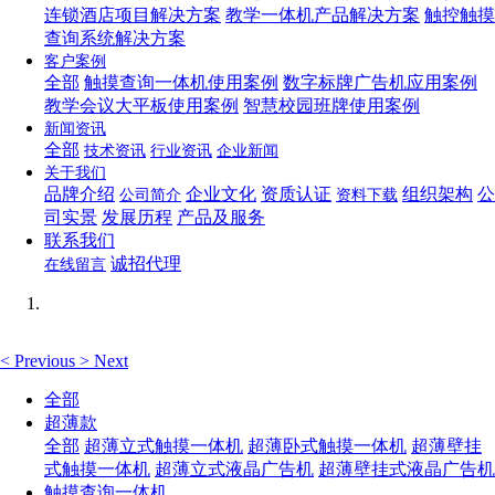
连锁酒店项目解决方案
教学一体机产品解决方案
触控触摸
查询系统解决方案
客户案例
全部
触摸查询一体机使用案例
数字标牌广告机应用案例
教学会议大平板使用案例
智慧校园班牌使用案例
新闻资讯
全部
技术资讯
行业资讯
企业新闻
关于我们
品牌介绍
企业文化
资质认证
组织架构
公
公司简介
资料下载
司实景
发展历程
产品及服务
联系我们
诚招代理
在线留言
<
Previous
>
Next
全部
超薄款
全部
超薄立式触摸一体机
超薄卧式触摸一体机
超薄壁挂
式触摸一体机
超薄立式液晶广告机
超薄壁挂式液晶广告机
触摸查询一体机