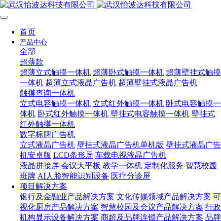
首页
产品中心
全部
超薄款
超薄立式触摸一体机
超薄卧式触摸一体机
超薄壁挂式触摸
一体机
超薄立式液晶广告机
超薄壁挂式液晶广告机
触摸查询一体机
立式电容触摸一体机
立式红外触摸一体机
卧式电容触摸一
体机
卧式红外触摸一体机
壁挂式电容触摸一体机
壁挂式
红外触摸一体机
数字标牌广告机
立式液晶广告机
壁挂式液晶广告机单机版
壁挂式液晶广告
机安卓版
LCD条形屏
车载电视液晶广告机
液晶拼接屏
会议大平板
教学一体机
定制化服务
智慧校园
班牌
AI人脸智能识别设备
医疗分诊屏
项目解决方案
银行及金融业产品解决方案
文化传媒领域产品解决方案
可
视化厨房产品解决方案
智慧校园及会议产品解决方案
行政
机构显示设备解决方案
商超及品牌连锁产品解决方案
品牌