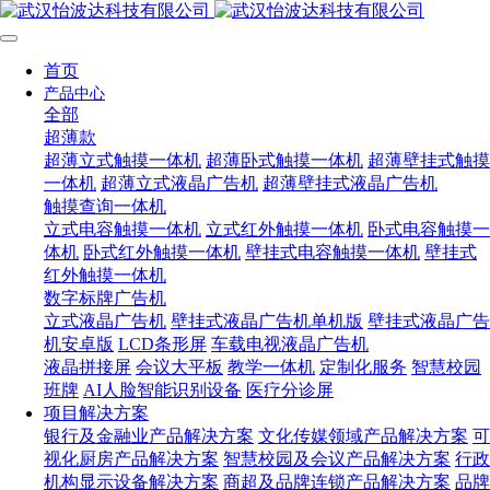
首页
产品中心
全部
超薄款
超薄立式触摸一体机
超薄卧式触摸一体机
超薄壁挂式触摸
一体机
超薄立式液晶广告机
超薄壁挂式液晶广告机
触摸查询一体机
立式电容触摸一体机
立式红外触摸一体机
卧式电容触摸一
体机
卧式红外触摸一体机
壁挂式电容触摸一体机
壁挂式
红外触摸一体机
数字标牌广告机
立式液晶广告机
壁挂式液晶广告机单机版
壁挂式液晶广告
机安卓版
LCD条形屏
车载电视液晶广告机
液晶拼接屏
会议大平板
教学一体机
定制化服务
智慧校园
班牌
AI人脸智能识别设备
医疗分诊屏
项目解决方案
银行及金融业产品解决方案
文化传媒领域产品解决方案
可
视化厨房产品解决方案
智慧校园及会议产品解决方案
行政
机构显示设备解决方案
商超及品牌连锁产品解决方案
品牌