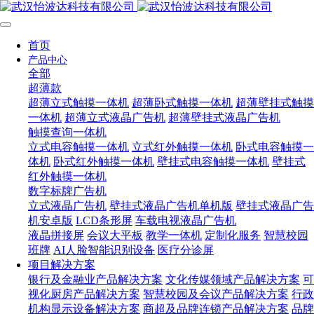
首页
产品中心
全部
超薄款
超薄立式触摸一体机
超薄卧式触摸一体机
超薄壁挂式触摸
一体机
超薄立式液晶广告机
超薄壁挂式液晶广告机
触摸查询一体机
立式电容触摸一体机
立式红外触摸一体机
卧式电容触摸一
体机
卧式红外触摸一体机
壁挂式电容触摸一体机
壁挂式
红外触摸一体机
数字标牌广告机
立式液晶广告机
壁挂式液晶广告机单机版
壁挂式液晶广告
机安卓版
LCD条形屏
车载电视液晶广告机
液晶拼接屏
会议大平板
教学一体机
定制化服务
智慧校园
班牌
AI人脸智能识别设备
医疗分诊屏
项目解决方案
银行及金融业产品解决方案
文化传媒领域产品解决方案
可
视化厨房产品解决方案
智慧校园及会议产品解决方案
行政
机构显示设备解决方案
商超及品牌连锁产品解决方案
品牌